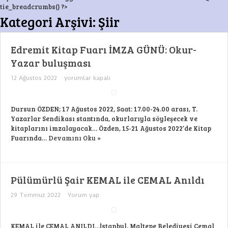
tie_breadcrumbs() ?>
Kategori Arşivi:
Şiir
Edremit Kitap Fuarı İMZA GÜNÜ: Okur-
Yazar buluşması
Edremit
12 Ağustos 2022
yorumlar kapalı
Kitap
Fuarı
İMZA
GÜNÜ:
Dursun ÖZDEN; 17 Ağustos 2022, Saat: 17.00-24.00 arası, T.
Okur-
Yazarlar Sendikası stantında, okurlarıyla söyleşecek ve
Yazar
kitaplarını imzalayacak… Özden, 15-21 Ağustos 2022’de Kitap
buluşması
için
Fuarında…
Devamını Oku »
Pülümürlü Şair KEMAL ile CEMAL Anıldı
29 Temmuz 2022
Yorum yap
KEMAL ile CEMAL ANILDI…İstanbul, Maltepe Belediyesi Cemal