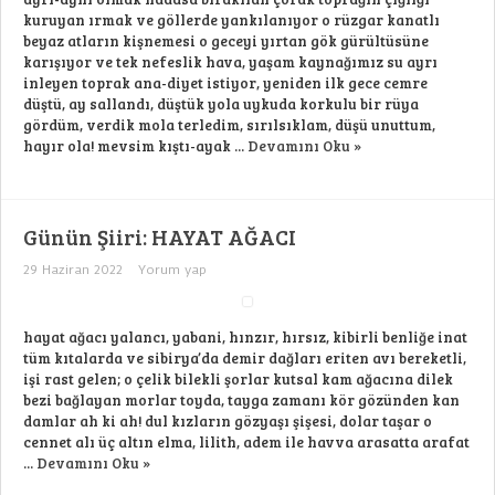
için
kuruyan ırmak ve göllerde yankılanıyor o rüzgar kanatlı
beyaz atların kişnemesi o geceyi yırtan gök gürültüsüne
karışıyor ve tek nefeslik hava, yaşam kaynağımız su ayrı
inleyen toprak ana-diyet istiyor, yeniden ilk gece cemre
düştü, ay sallandı, düştük yola uykuda korkulu bir rüya
gördüm, verdik mola terledim, sırılsıklam, düşü unuttum,
hayır ola! mevsim kıştı-ayak ...
Devamını Oku »
Günün Şiiri: HAYAT AĞACI
29 Haziran 2022
Yorum yap
hayat ağacı yalancı, yabani, hınzır, hırsız, kibirli benliğe inat
tüm kıtalarda ve sibirya’da demir dağları eriten avı bereketli,
işi rast gelen; o çelik bilekli şorlar kutsal kam ağacına dilek
bezi bağlayan morlar toyda, tayga zamanı kör gözünden kan
damlar ah ki ah! dul kızların gözyaşı şişesi, dolar taşar o
cennet alı üç altın elma, lilith, adem ile havva arasatta arafat
...
Devamını Oku »