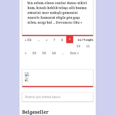
bin selam olsun canlar dansı-zikiri
kam, kınalı keklik telaşı-allı basma
entarisi-mor nakışlı yemenisi
nasırlı-hamarat eliyle göz yaşı
silen, acıyı bal ...
Devamını Oku »
9
« İlk
...
«
7
8
44 / 9 sayfa
10
11
»
20
30
40
...
Son »
Belgeseller