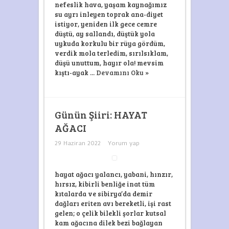
nefeslik hava, yaşam kaynağımız
su ayrı inleyen toprak ana-diyet
istiyor, yeniden ilk gece cemre
düştü, ay sallandı, düştük yola
uykuda korkulu bir rüya gördüm,
verdik mola terledim, sırılsıklam,
düşü unuttum, hayır ola! mevsim
kıştı-ayak ...
Devamını Oku »
Günün Şiiri: HAYAT
AĞACI
29 Haziran 2022
Yorum yap
hayat ağacı yalancı, yabani, hınzır,
hırsız, kibirli benliğe inat tüm
kıtalarda ve sibirya’da demir
dağları eriten avı bereketli, işi rast
gelen; o çelik bilekli şorlar kutsal
kam ağacına dilek bezi bağlayan