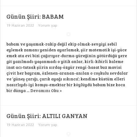
Günün Şiiri: BABAM
19 Haziran 2022
Yorum yap
babam ve yaşamak-rakip değil ekip olmak-sevgiyi sebil
eylemek zamanı yeniden ayarlamak, şiir matematik işi-yüce
emek ata evi bizi çağırıyor-durma-yüreğinin götürdüğü yere
git yazılmadı-yaşanmadı o yitik anlar, kirli-kibirli kaleme
inat acı-tutsak şiirin sırdaş-özgür rengi-hasat buz mavisi
çivit her bayram, özlenen-aranan-anılan o coşkulu sevdalar
ve ‘güneş çarığı, çarık ayağı sıkınca’; kendime küstüm elleri
nasırlıydı-iyi komşu-emektar bir köylüydü babam bize koca
bir dünya ...
Devamını Oku »
Günün Şiiri: ALTILI GANYAN
19 Haziran 2022
Yorum yap