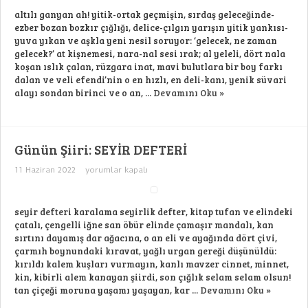
altılı ganyan ah! yitik-ortak geçmişin, sırdaş geleceğinde-
ezber bozan bozkır çığlığı, delice-çılgın yarışın yitik yankısı-
yuva yıkan ve aşkla yeni nesil soruyor: ‘gelecek, ne zaman
gelecek?’ at kişnemesi, nara-nal sesi ırak; al yeleli, dört nala
koşan ıslık çalan, rüzgara inat, mavi bulutlara bir boy farkı
dalan ve veli efendi’nin o en hızlı, en deli-kanı, yenik süvari
alayı sondan birinci ve o an, ...
Devamını Oku »
Günün Şiiri: SEYİR DEFTERİ
Günün
11 Haziran 2022
yorumlar kapalı
Şiiri:
SEYİR
DEFTERİ
için
seyir defteri karalama seyirlik defter, kitap tufan ve elindeki
çatalı, çengelli iğne san öbür elinde çamaşır mandalı, kan
sırtını dayamış dar ağacına, o an eli ve ayağında dört çivi,
çarmıh boynundaki kıravat, yağlı urgan gereği düşünüldü:
kırıldı kalem kuşları vurmayın, kanlı mavzer cinnet, minnet,
kin, kibirli alem kanayan şiirdi, son çığlık selam selam olsun!
tan çiçeği moruna yaşamı yaşayan, kar ...
Devamını Oku »