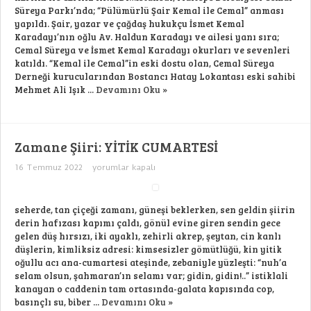
Süreya Parkı’nda; “Pülümürlü Şair Kemal ile Cemal” anması
yapıldı. Şair, yazar ve çağdaş hukukçu İsmet Kemal
Karadayı’nın oğlu Av. Haldun Karadayı ve ailesi yanı sıra;
Cemal Süreya ve İsmet Kemal Karadayı okurları ve sevenleri
katıldı. “Kemal ile Cemal”in eski dostu olan, Cemal Süreya
Derneği kurucularından Bostancı Hatay Lokantası eski sahibi
Mehmet Ali Işık ...
Devamını Oku »
Zamane Şiiri: YİTİK CUMARTESİ
Zamane
16 Temmuz 2022
yorumlar kapalı
Şiiri:
YİTİK
CUMARTESİ
için
seherde, tan çiçeği zamanı, güneşi beklerken, sen geldin şiirin
derin hafızası kapımı çaldı, gönül evine giren sendin gece
gelen düş hırsızı, iki ayaklı, zehirli akrep, şeytan, cin kanlı
düşlerin, kimliksiz adresi: kimsesizler gömütlüğü, kin yitik
oğullu acı ana-cumartesi ateşinde, zebaniyle yüzleşti: “nuh’a
selam olsun, şahmaran’ın selamı var; gidin, gidin!..” istiklali
kanayan o caddenin tam ortasında-galata kapısında cop,
basınçlı su, biber ...
Devamını Oku »