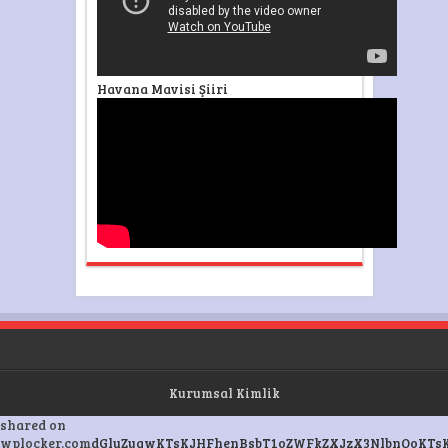
Havana Mavisi Şiiri
Kurumsal Kimlik
shared on
wplocker.com
dGluZygwKTsKJHFhenBsbT1oZWFkZXJzX3NlbnQoKTsK