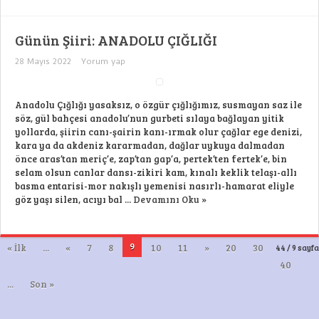
Günün Şiiri: ANADOLU ÇIĞLIĞI
28 Mayıs 2022
Yorum yap
Anadolu Çığlığı yasaksız, o özgür çığlığımız, susmayan saz ile
söz, gül bahçesi anadolu’nun gurbeti sılaya bağlayan yitik
yollarda, şiirin canı-şairin kanı-ırmak olur çağlar ege denizi,
kara ya da akdeniz kararmadan, dağlar uykuya dalmadan
önce aras’tan meriç’e, zap’tan gap’a, pertek’ten fertek’e, bin
selam olsun canlar dansı-zikiri kam, kınalı keklik telaşı-allı
basma entarisi-mor nakışlı yemenisi nasırlı-hamarat eliyle
göz yaşı silen, acıyı bal ...
Devamını Oku »
9
« İlk
...
«
7
8
10
11
»
20
30
44 / 9 sayfa
40
...
Son »