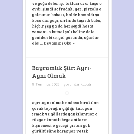
ve göğü delen, şu taklacı avcı kuşu o
avdı, şimdi sofradaki yeri pirzola o
yolcunun babası, halde hamaldı şu
koca dünyayı, sırtında taşırdı baba,
hiçbir şey ya da her şeydi hasat
zamanı, o kutsal şalı beline dola
yeniden bize, yol göründü, uğurlar
ola! ...
Devamını Oku »
Bayramlık Şiir: Ayrı-
Aynı Olmak
Bayramlık
8 Temmuz 2022
yorumlar kapalı
Şiir:
Ayrı-
Aynı
Olmak
ayrı-aynı olmak nadasa bırakılan
için
çorak toprağın çığlığı kuruyan
ırmak ve göllerde yankılanıyor o
rüzgar kanatlı beyaz atların
kişnemesi o geceyi yırtan gök
gürültüsüne karışıyor ve tek