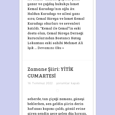
yazar ve çağdaş hukukçu İsmet
Kemal Karadayı’nın oğlu Av.
Haldun Karadayı ve ailesi yanı
sıra; Cemal Süreya ve İsmet Kemal
Karadayı okurları ve sevenleri
katıldı. “Kemal ile Cemal”in eski
dostu olan, Cemal Süreya Derneği
kurucularından Bostancı Hatay
Lokantası eski sahibi Mehmet Ali
Işık ...
Devamını Oku »
Zamane Şiiri: YİTİK
CUMARTESİ
Zamane
16 Temmuz 2022
yorumlar kapalı
Şiiri:
YİTİK
CUMARTESİ
için
seherde, tan çiçeği zamanı, güneşi
beklerken, sen geldin şiirin derin
hafızası kapımı çaldı, gönül evine
giren sendin gece gelen düş hırsızı,