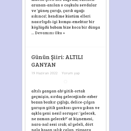
aranan-anılan o coşkulu sevdalar
ve ‘güneş çarığı, çarık ayağı
sıkınca’; kendime küstüm elleri
nasırlıydı-iyi komşu-emektar bir
köylüydü babam bize koca bir dünya
...
Devamını Oku »
Günün Şiiri: ALTILI
GANYAN
19 Haziran 2022
Yorum yap
altılı ganyan ah! yitik-ortak
geçmişin, sırdaş geleceğinde-ezber
bozan bozkır çığlığı, delice-çılgın
yarışın yitik yankısı-yuva yıkan ve
aşkla yeni nesil soruyor: ‘gelecek,
ne zaman gelecek?’ at kişnemesi,
nara-nal sesi ırak; al yeleli, dört
nala koşan ıslık çalan, rüzgara