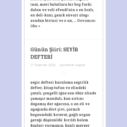
inat, mavi bulutlara bir boy farkı
dalan ve veli efendi’nin o en hızlı,
en deli-kanı, yenik süvari alayı
sondan birinci ve o an, ...
Devamını
Oku »
Günün Şiiri: SEYİR
DEFTERİ
Günün
11 Haziran 2022
yorumlar kapalı
Şiiri:
SEYİR
DEFTERİ
için
seyir defteri karalama seyirlik
defter, kitap tufan ve elindeki
çatalı, çengelli iğne san öbür elinde
çamaşır mandalı, kan sırtını
dayamış dar ağacına, o an eli ve
ayağında dört çivi, çarmıh
boynundaki kıravat, yağlı urgan
gereği düşünüldü: kırıldı kalem
kuşları vurmayın, kanlı mavzer