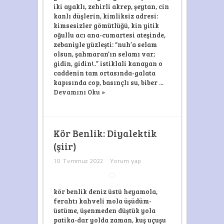
iki ayaklı, zehirli akrep, şeytan, cin
kanlı düşlerin, kimliksiz adresi:
kimsesizler gömütlüğü, kin yitik
oğullu acı ana-cumartesi ateşinde,
zebaniyle yüzleşti: “nuh’a selam
olsun, şahmaran’ın selamı var;
gidin, gidin!..” istiklali kanayan o
caddenin tam ortasında-galata
kapısında cop, basınçlı su, biber ...
Devamını Oku »
Kör Benlik: Diyalektik
(şiir)
10 Temmuz 2022
Yorum yap
kör benlik deniz üstü heyamola,
ferahtı kahveli mola üşüdüm-
üstüme, üşenmeden düştük yola
patika-dar yolda zaman, kuş uçuşu