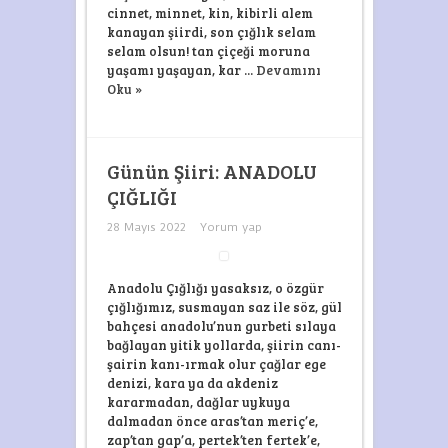
cinnet, minnet, kin, kibirli alem
kanayan şiirdi, son çığlık selam
selam olsun! tan çiçeği moruna
yaşamı yaşayan, kar ...
Devamını
Oku »
Günün Şiiri: ANADOLU
ÇIĞLIĞI
28 Mayıs 2022
Yorum yap
Anadolu Çığlığı yasaksız, o özgür
çığlığımız, susmayan saz ile söz, gül
bahçesi anadolu’nun gurbeti sılaya
bağlayan yitik yollarda, şiirin canı-
şairin kanı-ırmak olur çağlar ege
denizi, kara ya da akdeniz
kararmadan, dağlar uykuya
dalmadan önce aras’tan meriç’e,
zap’tan gap’a, pertek’ten fertek’e,