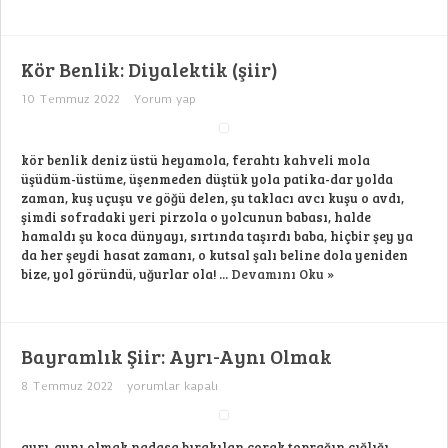
Kör Benlik: Diyalektik (şiir)
10 Temmuz 2022
Yorum yap
kör benlik deniz üstü heyamola, ferahtı kahveli mola
üşüdüm-üstüme, üşenmeden düştük yola patika-dar yolda
zaman, kuş uçuşu ve göğü delen, şu taklacı avcı kuşu o avdı,
şimdi sofradaki yeri pirzola o yolcunun babası, halde
hamaldı şu koca dünyayı, sırtında taşırdı baba, hiçbir şey ya
da her şeydi hasat zamanı, o kutsal şalı beline dola yeniden
bize, yol göründü, uğurlar ola! ...
Devamını Oku »
Bayramlık Şiir: Ayrı-Aynı Olmak
Bayramlık
8 Temmuz 2022
yorumlar kapalı
Şiir:
Ayrı-
Aynı
Olmak
ayrı-aynı olmak nadasa bırakılan çorak toprağın çığlığı