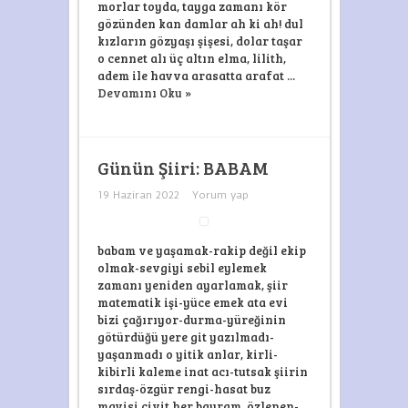
morlar toyda, tayga zamanı kör
gözünden kan damlar ah ki ah! dul
kızların gözyaşı şişesi, dolar taşar
o cennet alı üç altın elma, lilith,
adem ile havva arasatta arafat ...
Devamını Oku »
Günün Şiiri: BABAM
19 Haziran 2022
Yorum yap
babam ve yaşamak-rakip değil ekip
olmak-sevgiyi sebil eylemek
zamanı yeniden ayarlamak, şiir
matematik işi-yüce emek ata evi
bizi çağırıyor-durma-yüreğinin
götürdüğü yere git yazılmadı-
yaşanmadı o yitik anlar, kirli-
kibirli kaleme inat acı-tutsak şiirin
sırdaş-özgür rengi-hasat buz
mavisi çivit her bayram, özlenen-