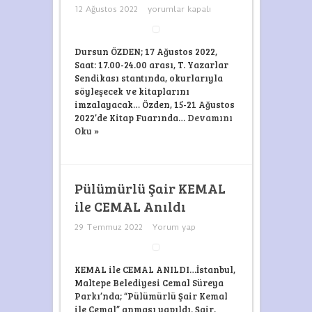
Edremit
12 Ağustos 2022
yorumlar kapalı
Kitap
Fuarı
İMZA
GÜNÜ:
Dursun ÖZDEN; 17 Ağustos 2022,
Okur-
Saat: 17.00-24.00 arası, T. Yazarlar
Yazar
Sendikası stantında, okurlarıyla
buluşması
için
söyleşecek ve kitaplarını
imzalayacak… Özden, 15-21 Ağustos
2022’de Kitap Fuarında…
Devamını
Oku »
Pülümürlü Şair KEMAL
ile CEMAL Anıldı
29 Temmuz 2022
Yorum yap
KEMAL ile CEMAL ANILDI…İstanbul,
Maltepe Belediyesi Cemal Süreya
Parkı’nda; “Pülümürlü Şair Kemal
ile Cemal” anması yapıldı. Şair,