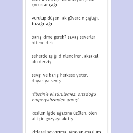
çocuklar çağı
vurulup düşen; ak güvercin çığlığı,
tuzağı-ağı
barış kime gerek? savaş severler
bitene dek
seherde ışığı dinlendiren, aksakal
ulu derviş
sevgi ve barış herkese yeter,
doyasıya seviş
‘filistin’e el sürülemez, ortadoğu
emperyalizmden arınış’
kesilen iğde ağacına üzülen, ölen
at için gözyaşı akıtış
kitlesel soykırıma uğrayan-mazlum