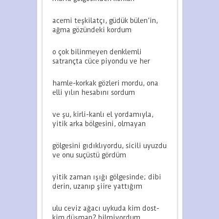
acemi teşkilatçı, güdük bülen’in,
ağma gözündeki kordum
o çok bilinmeyen denklemli
satrançta cüce piyondu ve her
hamle-korkak gözleri mordu, ona
elli yılın hesabını sordum
ve şu, kirli-kanlı el yordamıyla,
yitik arka bölgesini, olmayan
gölgesini gıdıklıyordu, sicili uyuzdu
ve onu suçüstü gördüm
yitik zaman ışığı gölgesinde; dibi
derin, uzanıp şiire yattığım
ulu ceviz ağacı uykuda kim dost-
kim düşman? bilmiyordum