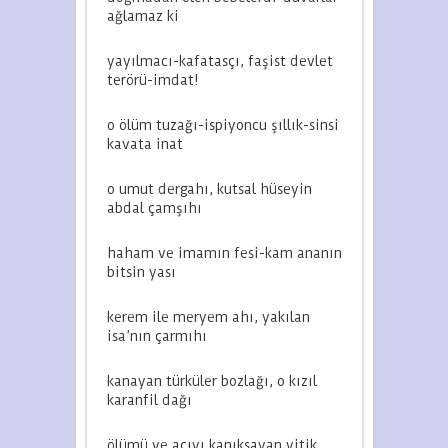
ağlamaz ki
yayılmacı-kafatasçı, faşist devlet
terörü-imdat!
o ölüm tuzağı-ispiyoncu şıllık-sinsi
kavata inat
o umut dergahı, kutsal hüseyin
abdal çamşıhı
haham ve imamın fesi-kam ananın
bitsin yası
kerem ile meryem ahı, yakılan
isa’nın çarmıhı
kanayan türküler bozlağı, o kızıl
karanfil dağı
ölümü ve acıyı kanıksayan yitik