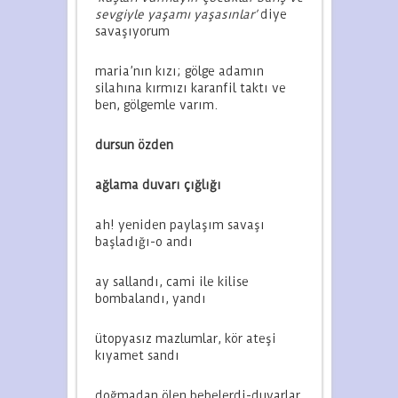
sevgiyle yaşamı yaşasınlar’
diye
savaşıyorum
maria’nın kızı; gölge adamın
silahına kırmızı karanfil taktı ve
ben, gölgemle varım.
dursun özden
ağlama duvarı çığlığı
ah! yeniden paylaşım savaşı
başladığı-o andı
ay sallandı, cami ile kilise
bombalandı, yandı
ütopyasız mazlumlar, kör ateşi
kıyamet sandı
doğmadan ölen bebelerdi-duvarlar