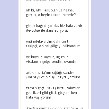
ah ki, ah!.. asıl olan ve nesnel
gerçek, o beyin takımı nerede?
göbek bağı dışarıda; biz hala zahir
ile-gölge ile dans ediyoruz
önümdeki-ardımdaki tin tin
takipçi, o sinsi gölgeyi biliyordum
ve huysuz-soysuz, uğursuz-
vicdansız gölge sendin, uyandım
artık, maria’nın çığlığı candı-
şinanayı ve o düşü hayra yordum
zaman geçti-savaş bitti, zalimler
geldikleri gibi gitti, gölgem-ben
hala yaşıyorum
‘kuşları vurmayın-çocuklar barış ve