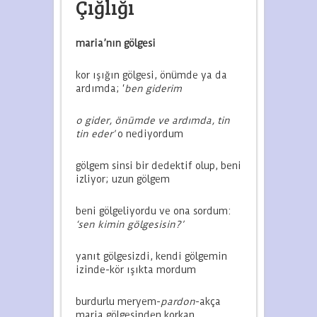
Çığlığı
maria’nın gölges
i
kor ışığın gölgesi, önümde ya da
ardımda; ‘
ben giderim
o gider, önümde ve ardımda, tin
tin eder’
o nediyordum
gölgem sinsi bir dedektif olup, beni
izliyor; uzun gölgem
beni gölgeliyordu ve ona sordum:
‘sen kimin gölgesisin?’
yanıt gölgesizdi, kendi gölgemin
izinde-kör ışıkta mordum
burdurlu meryem-
pardon
-akça
maria gölgesinden korkan